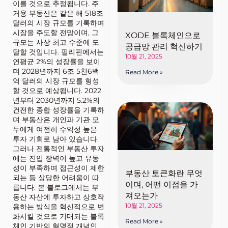
이를 것으로 추정됩니다. 주
거용 부동산은 같은 해 518조
달러의 시장 규모를 기록하며
시장을 주도할 전망이며, 그
XODE 블록체인으로
규모는 사상 최고 수준에 도
공급망 관리 혁신하기
달할 것입니다. 필리핀에서는
10월 21, 2025
연평균 2%의 성장률을 보이
며 2028년까지 6조 5천6백
Read More »
억 달러의 시장 규모를 형성
할 것으로 예상됩니다. 2022
년부터 2030년까지 5.2%의
건전한 종합 성장률을 기록하
며 부동산은 개인과 기관 모
두에게 여전히 수익성 높은
투자 기회로 남아 있습니다.
그러나 전통적인 부동산 투자
에는 진입 장벽이 높고 유동
성이 부족하며 접근성이 제한
부동산 토큰화란 무엇
되는 등 상당한 어려움이 따
이며, 어떤 이점을 가
릅니다. 본 블로그에서는 부
져오는가
동산 자산에 투자하고 상호작
10월 21, 2025
용하는 방식을 혁신적으로 변
화시킬 것으로 기대되는 블록
Read More »
체인 기반의 혁명적 개념인