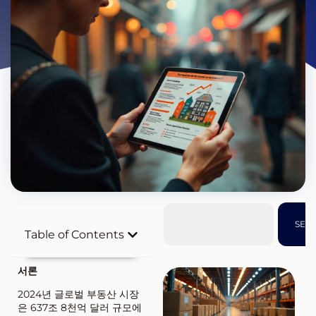
SEA
Table of Contents
서론
2024년 글로벌 부동산 시장
은 637조 8천억 달러 규모에