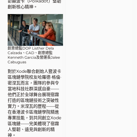
彰顯波卡（Polkadot）堅韌
創新核心精神。
創意總監DOP Listher Dela
Calzada、CAD、創意總監
Kenneth Garcia及營運長Jalee
Cabuguas
對於Xode聯合創始人暨波卡
區塊鏈學院校友哈羅德·格倫·
密涅瓦而言，團隊的參與令
當地科技社群深感自豪——
他們正於全球舞台展現宿霧
打造的區塊鏈技術之突破性
實力。米涅瓦的歷程——從
在香港波卡區塊鏈學院精進
專業技能，到共同創立Xode
區塊鏈——完美體現了宿霧
人堅韌、遠見與創新的精
神。