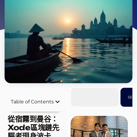
SEA
Table of Contents
從宿霧到曼谷：
Xode區塊鏈先
驅者現身波卡