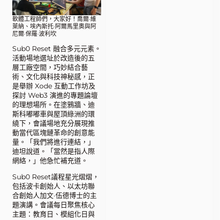
軟體工程師們，大家好！喬爾·維
萊納、埃內斯托·阿爾馬里奧與阿
尼爾·保羅·波利坎
Sub0 Reset 融合多元元素。
活動場地選址於改造後的五
層工廠空間，巧妙結合藝
術、文化與科技神秘感，正
是舉辦 Xode 互動工作坊及
探討 Web3 演進的專題論壇
的理想場所。在塗鴉牆、迪
斯科嘟嘟車與屋頂綠洲的環
繞下，會議場地充分展現推
動當代區塊鏈革命的創意能
量。「我們將進行連結，」
迪坦說道。「當然是指人際
網絡，」他急忙補充道。
Sub0 Reset議程星光熠熠，
包括波卡創始人、以太坊聯
合創始人加文·伍德博士的主
題演講。會議每日聚焦核心
主題：教育日、模組化日與