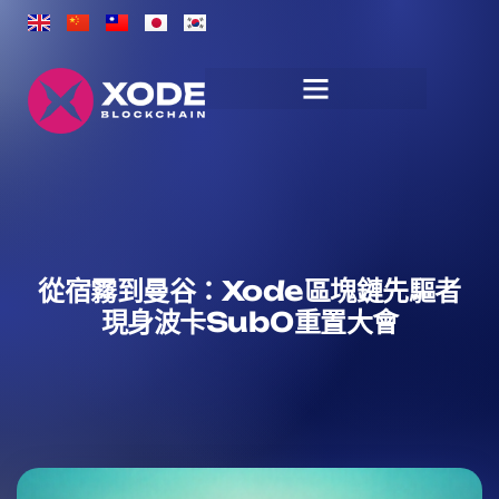
從宿霧到曼谷：Xode區塊鏈先驅者
現身波卡Sub0重置大會