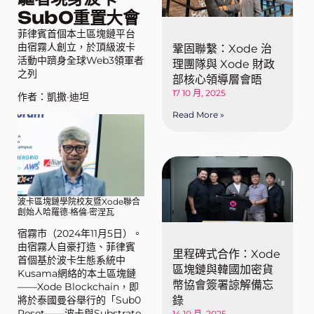
Sub0重置大會
菲律賓首個本土區塊鏈平台
由宿霧人創立，於頂級波卡
鞏固聯繫：Xode 治
活動中躋身全球Web3領軍者
理團隊與 Xode 財政
之列
部核心領導層會晤
17 10 月, 2025
作者：凱撒·迪坦
Read More »
波卡區塊鏈學院校友暨Xode聯合
創始人哈羅德·格倫·密涅瓦
宿霧市（2024年11月5日）。
由宿霧人自豪打造、菲律賓
里程碑式合作：Xode
首個基於波卡生態系統中
區塊鏈與韓國加密貨
Kusama網絡的本土區塊鏈
幣協會簽署諒解備忘
——Xode Blockchain，即
錄
將於泰國曼谷舉行的「Sub0
Reset——波卡與Substrate
14 10 月, 2025