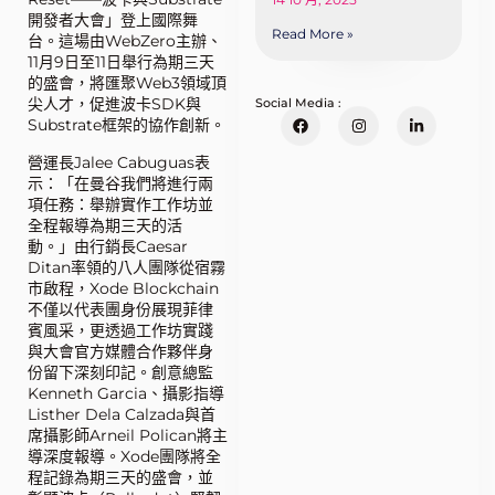
開發者大會」登上國際舞
Read More »
台。這場由WebZero主辦、
11月9日至11日舉行為期三天
的盛會，將匯聚Web3領域頂
尖人才，促進波卡SDK與
Social Media :
Substrate框架的協作創新。
營運長Jalee Cabuguas表
示：「在曼谷我們將進行兩
項任務：舉辦實作工作坊並
全程報導為期三天的活
動。」由行銷長Caesar
Ditan率領的八人團隊從宿霧
市啟程，Xode Blockchain
不僅以代表團身份展現菲律
賓風采，更透過工作坊實踐
與大會官方媒體合作夥伴身
份留下深刻印記。創意總監
Kenneth Garcia、攝影指導
Listher Dela Calzada與首
席攝影師Arneil Polican將主
導深度報導。Xode團隊將全
程記錄為期三天的盛會，並