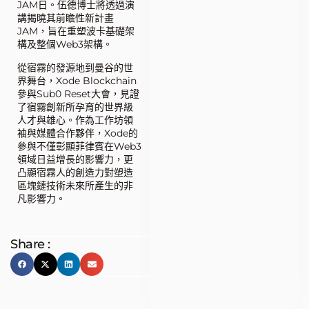
JAM日。伍德博士將透過演
講揭曉其前瞻性新計畫
JAM，旨在重塑波卡基礎架
構及整個Web3架構。
從宿霧的發源地到曼谷的世
界舞台，Xode Blockchain
參與Sub0 Reset大會，見證
了宿霧創新所孕育的世界級
人才與雄心。作為工作坊領
袖與媒體合作夥伴，Xode的
參與不僅彰顯菲律賓在Web3
領域日益增長的影響力，更
凸顯宿霧人的創造力對塑造
區塊鏈技術未來所產生的非
凡影響力。
Share :